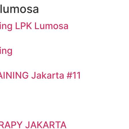
klumosa
ut Us
Program
Gallery
Contact Us
ining LPK Lumosa
ing
INING Jakarta #11
RAPY JAKARTA